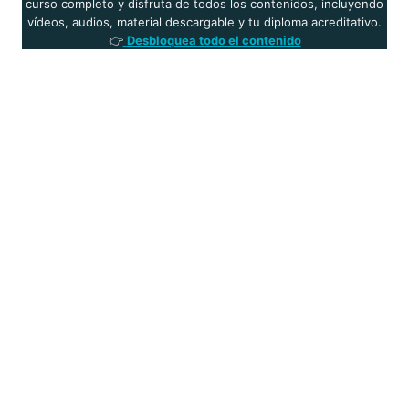
curso completo y disfruta de todos los contenidos, incluyendo
Lo que te llevas
vídeos, audios, material descargable y tu diploma acreditativo.
👉
Desbloquea todo el contenido