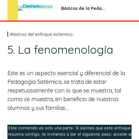
Básicos de la Pedagogía Sistémica
Básicos del enfoque sistémico.
Básicos del enfoque sistémico.
5. La fenomenología
1. Básicos del enfoque sistémico. El respeto
2. La confianza
Este es un aspecto esencial y diferencial de la
3. Empatía sistémica
Pedagogía Sistémica, se trata de estar
4. Ampliar la mirada y ver en profundidad
respetuosamente con lo que se muestra, tal
como se muestra, en beneficio de nuestros
5. La fenomenología
alumnos y sus familias…
6. Lo transgeneracional
7. Secretos de la Pedagogía Sistémica: "Actitudes que
Este contenido es solo una parte. Si sientes que este enfoque
facilitan los aprendizajes"
resuena contigo, te invitamos a dar el siguiente paso: accede al