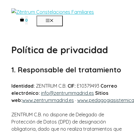
Saltar
al
contenido
0
MENÚ
Política de privacidad
1. Responsable del tratamiento
Identidad:
ZENTRUM C.B.
CIF:
E10379493
Correo
electrónico:
info@zentrummadrid.es
Sitios
web:
www.zentrummadrid.es
·
www.pedagogiasistemica
ZENTRUM C.B. no dispone de Delegado de
Protección de Datos (DPD) de designación
obligatoria, dado que no realiza tratamientos que