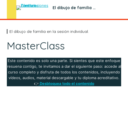
El dibujo de familia en la sesión individual
El dibujo de familia en la sesión individual.
El dibujo de familia en la sesión
individual.
MasterClass
MasterClass
Este contenido es solo una parte. Si sientes que este enfoque
Lo que te llevas
resuena contigo, te invitamos a dar el siguiente paso: accede al
curso completo y disfruta de todos los contenidos, incluyendo
vídeos, audios, material descargable y tu diploma acreditativo.
👉
Desbloquea todo el contenido