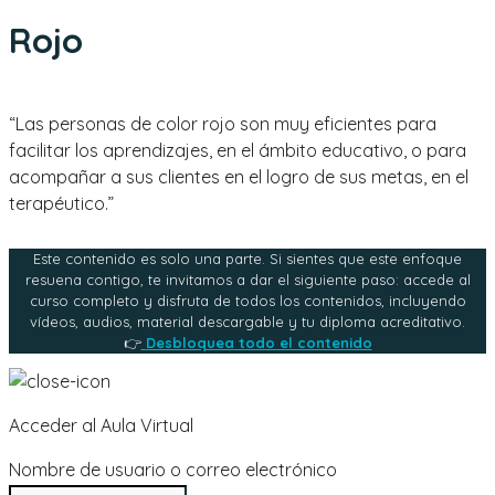
Rojo
“Las personas de color rojo son muy eficientes para
facilitar los aprendizajes, en el ámbito educativo, o para
acompañar a sus clientes en el logro de sus metas, en el
terapéutico.”
Este contenido es solo una parte. Si sientes que este enfoque
resuena contigo, te invitamos a dar el siguiente paso: accede al
curso completo y disfruta de todos los contenidos, incluyendo
vídeos, audios, material descargable y tu diploma acreditativo.
👉
Desbloquea todo el contenido
Acceder al Aula Virtual
Nombre de usuario o correo electrónico