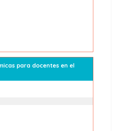
micas para docentes en el
Módulo
1.
Nociones
esenciales
de
Pedagogía
Sistémica.