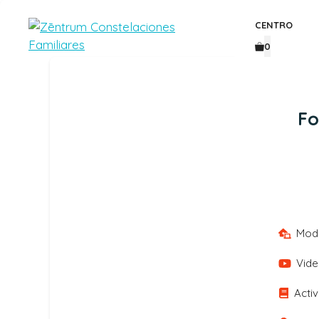
Saltar
al
CENTRO
contenido
0
Fo
Moda
Vide
Acti