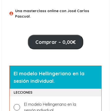
Una masterclass online con José Carlos
Pascual.
Comprar –
0,00
€
El modelo Hellingeriano en la
El
sesión individual.
modelo
Hellinge
LECCIONES
en
la
El modelo Hellingeriano en la
sesión
sesión individual.