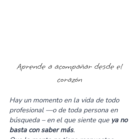
La Formación en Constelaciones Familiares de Zentrum Madrid es un
programa de 400 horas, presencial y online, con el enfoque original de
Bert Hellinger. 75 lecciones en video, tutorías y practicas supervisadas.
Zentrum forma profesionales desde 2008, con mas de 13 promociones y
6.000 personas formadas.
Aprende a acompañar desde el
corazón
Hay un momento en la vida de todo
profesional —o de toda persona en
búsqueda – en el que siente que
ya no
basta con saber más
.