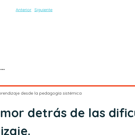
Anterior
Siguiente
Certificación Avanzada en Constelaciones Familiares
aprendizaje desde la pedagogía sistémica
amor detrás de las difi
izaje.