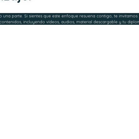
o una parte. Si sientes que este enfoque resuena contigo, te invitamos 
 contenidos, incluyendo vídeos, audios, material descargable y tu diplo