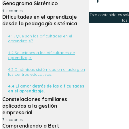
2.1. ¿Qué son las Constelaciones
Genograma Sistémico
Sistémica.
Familiares?
4 lecciones
Este contenido es sol
Dificultades en el aprendizaje
1.3. Programación 2026 y 2028. Con
3.1. Los fundamentos del genograma.
2.2. Enfoque sistémico.
los
módulos, ponentes, contenidos y fechas.
desde la pedagogía sistémica
2.2. Una mirada sistémica al
2.3. Actitud del facilitador
1.4. Tutorías online.
genograma.
4.1 ¿Qué son las dificultades en el
aprendizaje?
2.4. Principios básicos de la vida
1.5 Actividades a realizar.
2.3. El enfoque clásico del genograma.
Un ejemplo.
4.2 Soluciones a las dificultades de
2.5. Ordena tu casa.
1.6. Bibliografía.
aprendizaje.
3.4. Posibilidades de aplicación.
1.3.3. SOLO BORRADOR Lista de
4.3 Dinámicas sistémicas en el aula y en
módulos pendientes desde el 9 para
los centros educativos.
completar la programación del Diploma
(para ir poniendo la programación para
4.4 El amor detrás de las dificultades
pasarlos luego a la lección 1.3)
en el aprendizaje.
Constelaciones familiares
aplicadas a la gestión
empresarial
7 lecciones
Comprendiendo a Bert
El pensamiento de Bert Hellinger para el