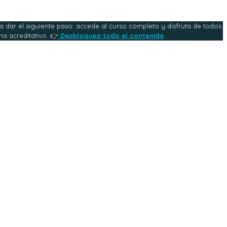
a dar el siguiente paso: accede al curso completo y disfruta de todos
ma acreditativo. 👉
Desbloquea todo el contenido