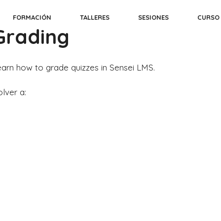
FORMACIÓN
TALLERES
SESIONES
CURSO
Grading
earn how to grade quizzes in Sensei LMS.
lver a: