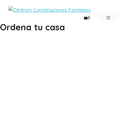
Saltar
al
contenido
MENÚ
0
Ordena tu casa