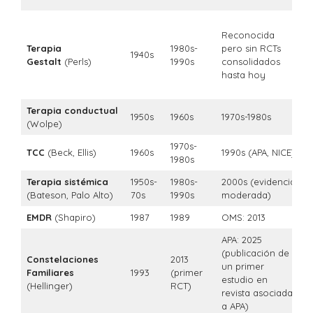
~
Reconocida
h
Terapia
1980s-
pero sin RCTs
p
1940s
Gestalt
(Perls)
1990s
consolidados
e
hasta hoy
e
a
Terapia conductual
1950s
1960s
1970s-1980s
~
(Wolpe)
1970s-
TCC
(Beck, Ellis)
1960s
1990s (APA, NICE)
~
1980s
Terapia sistémica
1950s-
1980s-
2000s (evidencia
~
(Bateson, Palo Alto)
70s
1990s
moderada)
EMDR
(Shapiro)
1987
1989
OMS: 2013
~
APA: 2025
(publicación de
Constelaciones
2013
un primer
~
Familiares
1993
(primer
Artículo añadido al carrito.
Finalizar Compra
estudio en
c
(Hellinger)
RCT)
0 artículos -
0,00
€
revista asociada
a APA)