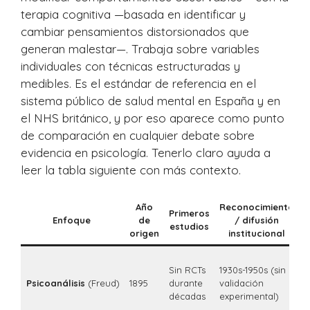
terapia cognitiva —basada en identificar y
cambiar pensamientos distorsionados que
generan malestar—. Trabaja sobre variables
individuales con técnicas estructuradas y
medibles. Es el estándar de referencia en el
sistema público de salud mental en España y en
el NHS británico, y por eso aparece como punto
de comparación en cualquier debate sobre
evidencia en psicología. Tenerlo claro ayuda a
leer la tabla siguiente con más contexto.
Año
Reconocimiento
Primeros
Enfoque
de
/ difusión
estudios
origen
institucional
~
Sin RCTs
1930s-1950s (sin
e
Psicoanálisis
(Freud)
1895
durante
validación
c
décadas
experimental)
n
e