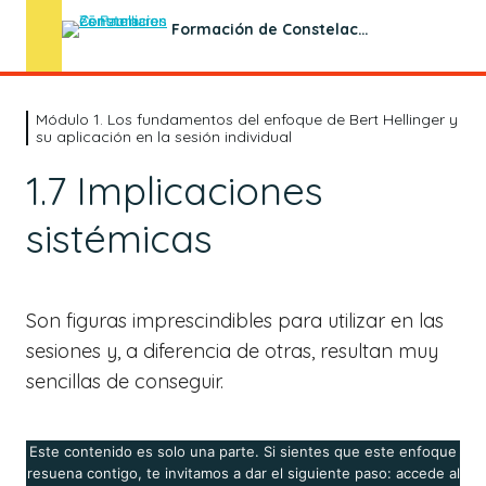
Formación de Constelaciones Familiares en Sesión Individual
Módulo 1. Los fundamentos del enfoque de Bert Hellinger y
Módulo 1. Los fundamentos del
su aplicación en la sesión individual
enfoque de Bert Hellinger y su
1.7 Implicaciones
aplicación en la sesión individual
sistémicas
1. Qué es el enfoque sistémico
1.1. El poder transformador de la mirada
Son figuras imprescindibles para utilizar en las
1.2. La mirada sistémica en sesión individual
sesiones y, a diferencia de otras, resultan muy
1.3. Los Principios Básicos de la Vida
sencillas de conseguir.
1.4. La conciencia personal y la conciencia colectiva
Este contenido es solo una parte. Si sientes que este enfoque
1.5. Órdenes y desórdenes en los sistemas
resuena contigo, te invitamos a dar el siguiente paso: accede al