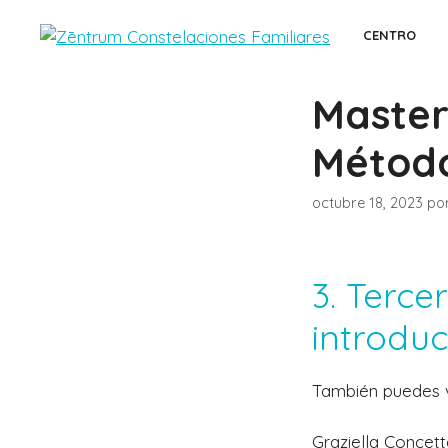
Saltar
al
CENTRO
contenido
Master
Método
octubre 18, 2023
po
3. Terce
introduc
También puedes vi
Graziella Concet