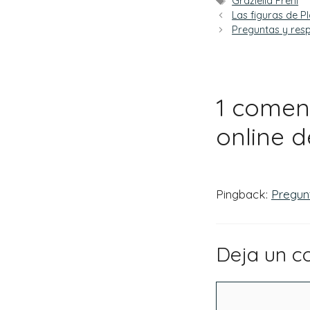
Etiquetas
Graziella Freni
Las figuras de Pl
Preguntas y respu
1 coment
online d
Pingback:
Pregunt
Deja un c
Comentario