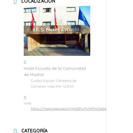
LOCALIZACIÓN
Hotel Escuela de la Comunidad
de Madrid
Ciudad Escolar. Carretera de
Colmenar Viejo Km. 12,800
Web
https://maps.app.goo.gl/jmaDKwTyHK1WCqb4A
CATEGORÍA