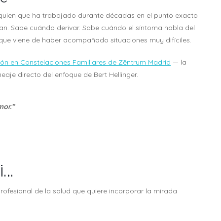
alguien que ha trabajado durante décadas en el punto exacto
ran. Sabe cuándo derivar. Sabe cuándo el síntoma habla del
que viene de haber acompañado situaciones muy difíciles.
ción en Constelaciones Familiares de Zēntrum Madrid
— la
aje directo del enfoque de Bert Hellinger.
mor.”
i…
rofesional de la salud que quiere incorporar la mirada