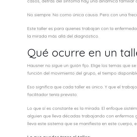
casos, detrás del síntoma hay una dinámica familiar 
No siempre. No como única causa. Pero con una frecu
Este taller es para quienes trabajan con la enfermed
la mirada más allá del diagnóstico.
Qué ocurre en un tal
Hausner no sigue un guión fijo. Elige los temas que se
función del movimiento del grupo, el tiempo disponi
Eso significa que cada taller es único. Y que el trabaj
facilitador tenía previsto.
Lo que sí es constante es la mirada. El enfoque sistémi
alguien que lleva décadas trabajando con enfermos g
lleva este sistema que se manifiesta en este cuerpo,