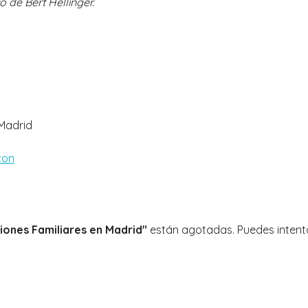
 de Bert Hellinger.
 Madrid
ciones Familiares en Madrid"
están agotadas. Puedes intenta