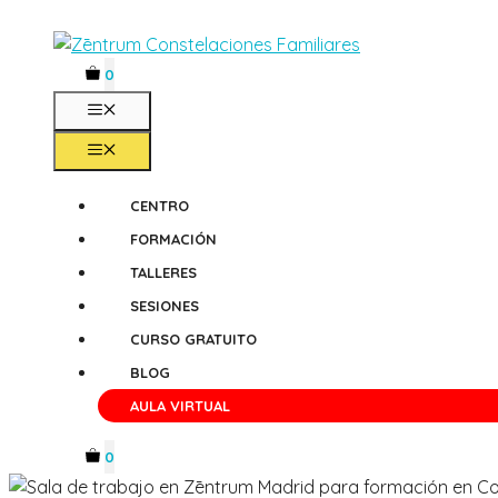
Saltar
al
contenido
0
MENÚ
MENÚ
CENTRO
FORMACIÓN
TALLERES
SESIONES
CURSO GRATUITO
BLOG
AULA VIRTUAL
0