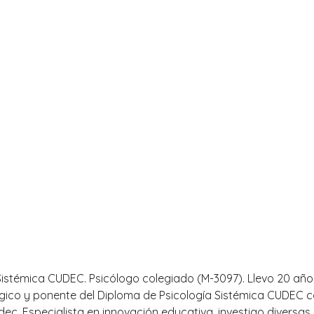
Sistémica CUDEC. Psicólogo colegiado (M-3097). Llevo 20 año
gico y ponente del Diploma de Psicología Sistémica CUDEC co
ec. Especialista en innovación educativa, investigo diversas