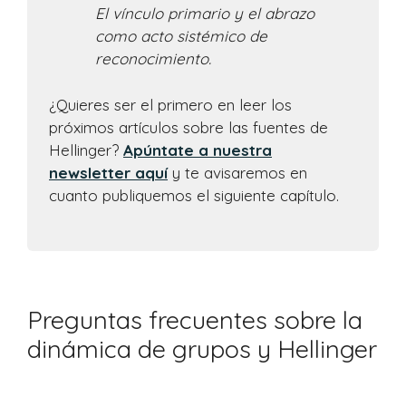
El vínculo primario y el abrazo
como acto sistémico de
reconocimiento.
¿Quieres ser el primero en leer los
próximos artículos sobre las fuentes de
Hellinger?
Apúntate a nuestra
newsletter aquí
y te avisaremos en
cuanto publiquemos el siguiente capítulo.
Preguntas frecuentes sobre la
dinámica de grupos y Hellinger
Artículo añadido al carrito.
Finalizar Compra
0 artículos -
0,00
€