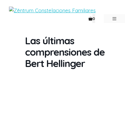
Saltar
al
contenido
MENÚ
0
Las últimas
comprensiones de
Bert Hellinger