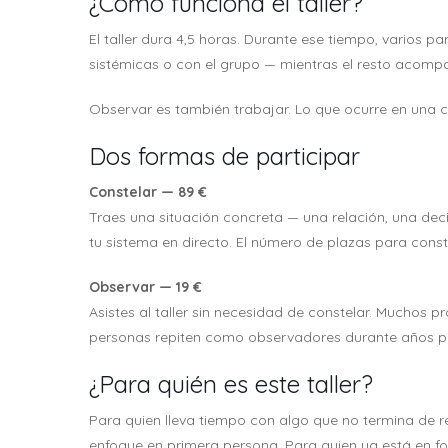
¿Cómo funciona el taller?
El taller dura 4,5 horas. Durante ese tiempo, varios p
sistémicas o con el grupo — mientras el resto acom
Observar es también trabajar. Lo que ocurre en una co
Dos formas de participar
Constelar — 89 €
Traes una situación concreta — una relación, una de
tu sistema en directo. El número de plazas para conste
Observar — 19 €
Asistes al taller sin necesidad de constelar. Muchos 
personas repiten como observadores durante años po
¿Para quién es este taller?
Para quien lleva tiempo con algo que no termina de res
enfoque en primera persona. Para quien ya está en f