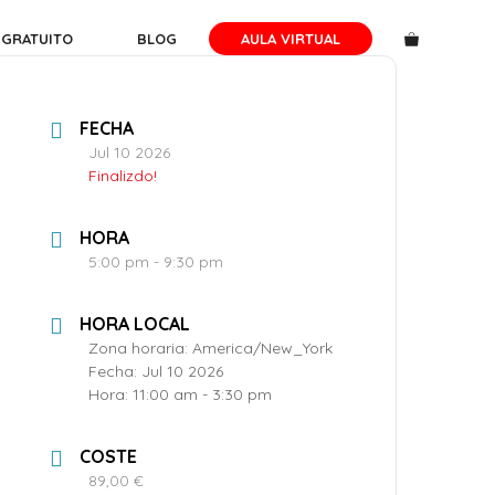
 GRATUITO
BLOG
AULA VIRTUAL
FECHA
Jul 10 2026
Finalizdo!
HORA
5:00 pm - 9:30 pm
HORA LOCAL
Zona horaria:
America/New_York
Fecha:
Jul 10 2026
Hora:
11:00 am - 3:30 pm
COSTE
89,00 €