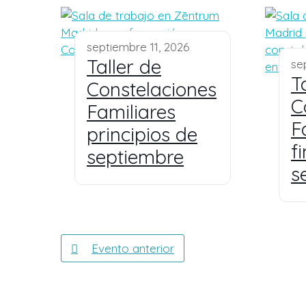
septiembre 11, 2026
Taller de
se
T
Constelaciones
C
Familiares
F
principios de
f
septiembre
s
Evento anterior