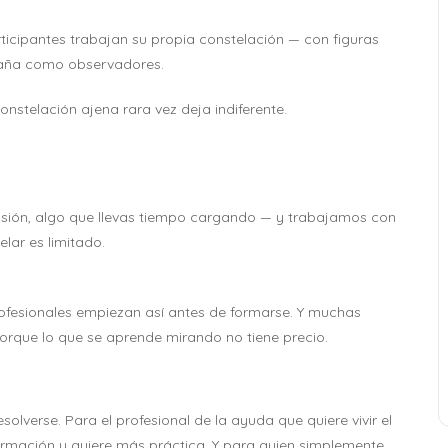
articipantes trabajan su propia constelación — con figuras
paña como observadores.
nstelación ajena rara vez deja indiferente.
cisión, algo que llevas tiempo cargando — y trabajamos con
lar es limitado.
profesionales empiezan así antes de formarse. Y muchas
rque lo que se aprende mirando no tiene precio.
olverse. Para el profesional de la ayuda que quiere vivir el
ormación y quiere más práctica. Y para quien simplemente