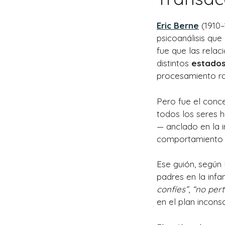
Eric Berne
(1910–
psicoanálisis que 
fue que las rela
distintos
estados
procesamiento rac
Pero fue el con
todos los seres 
— anclado en la i
comportamiento e
Ese guión, según
padres en la infa
confíes”
,
“no per
en el plan inconsc