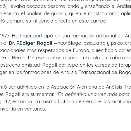
ció, llevaba décadas desarrollando y enseñando el Análisi
 presentó el análisis de guión y quien le mostró cómo apli
ió siempre su influencia directa en este campo.
1977, Hellinger participó en una formación adicional de Aná
n el
Dr. Rüdiger Rogoll
—neurólogo, psiquiatra y psicoter
ansaccionales más respetados de Europa, quien había apre
Eric Berne. De ese contacto surgió no solo un trabajo co
estrecha amistad. Rogoll participó en los cursos de terap
inger en las formaciones de Análisis Transaccional de Rogol
tó ser admitido en la Asociación Alemana de Análisis Tra
e Rogoll era su mentor.
“En definitiva una vez más para 
g. 112, escribiría. La misma historia de siempre: las institu
nvertía en ventanas.