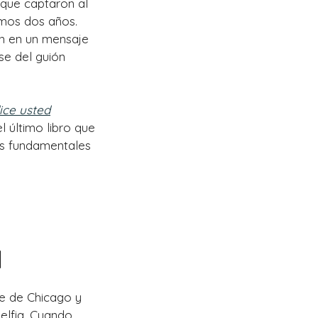
que captaron al
imos dos años.
en en un mensaje
se del guión
ice usted
el último libro que
os fundamentales
l
te de Chicago y
delfia. Cuando