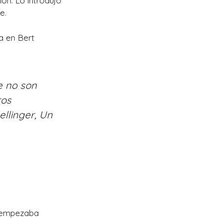
uión. Lo introdujo
e.
e no son
ros
llinger,
Un
e empezaba