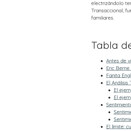
electrizándolo te
Transaccional, f
familiares.
Tabla d
Antes de v
Eric Berne 
Fanita Engl
El Análisis
El ejem
El ejem
Sentimient
Sentimi
Sentimi
El límite: 