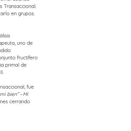
s Transaccional.
carlo en grupos.
lisis
apeuta, uno de
ndido
njunto fructífero
ia primal de
l.
nsaccional, fue
mi bien”
–
Mi
ciones cerrando