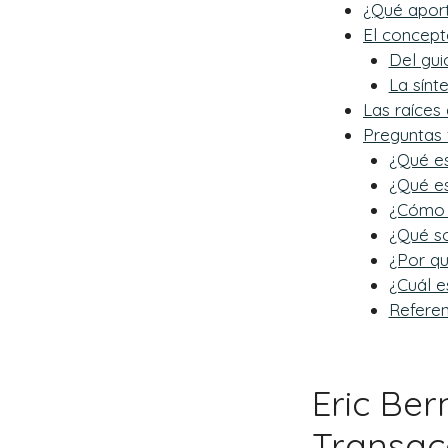
¿Qué aport
El concept
Del gui
La sínt
Las raíces
Preguntas 
¿Qué es
¿Qué es
¿Cómo d
¿Qué so
¿Por qu
¿Cuál e
Referen
Eric Ber
Transac