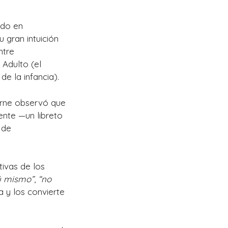
ado en
u gran intuición
ntre
 Adulto (el
e la infancia).
Berne observó que
nte —un libreto
 de
ivas de los
ú mismo”
,
“no
iza y los convierte