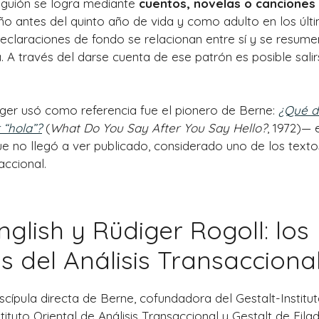
e guión se logra mediante
cuentos, novelas o canciones
ño antes del quinto año de vida y como adulto en los últ
declaraciones de fondo se relacionan entre sí y se resum
a. A través del darse cuenta de ese patrón es posible salir
inger usó como referencia fue el pionero de Berne:
¿Qué d
 “hola”?
(
What Do You Say After You Say Hello?
, 1972)— 
ue no llegó a ver publicado, considerado uno de los text
accional.
nglish y Rüdiger Rogoll: los
 del Análisis Transacciona
discípula directa de Berne, cofundadora del Gestalt-Institu
tituto Oriental de Análisis Transaccional y Gestalt de Fila