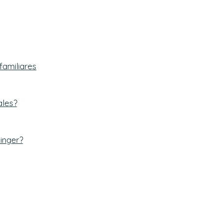
familiares
ales?
linger?