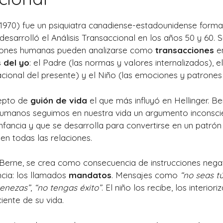
1970) fue un psiquiatra canadiense-estadounidense form
desarrolló el Análisis Transaccional en los años 50 y 60. S
ciones humanas pueden analizarse como
transacciones
e
 del yo
: el Padre (las normas y valores internalizados), el
ional del presente) y el Niño (las emociones y patrones d
cepto de
guión de vida
el que más influyó en Hellinger. 
humanos seguimos en nuestra vida un argumento inconscie
nfancia y que se desarrolla para convertirse en un patrón
n todas las relaciones.
 Berne, se crea como consecuencia de instrucciones negat
ncia: los llamados
mandatos
. Mensajes como
“no seas t
tenezas”
,
“no tengas éxito”
. El niño los recibe, los interior
iente de su vida.