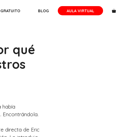
 GRATUITO
BLOG
AULA VIRTUAL
or qué
stros
a había
. Encontrándola.
e directa de Eric