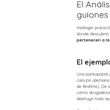
El Análi
guiones 
Hellinger practic
donde descubrió 
pertenecen a la
El ejempl
Una participante
canción aleman
de Brahms). De s
cómo drogadictos
destruye todo tip