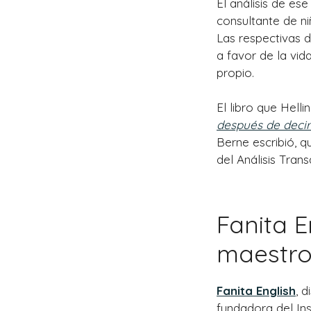
El análisis de es
consultante de ni
Las respectivas 
a favor de la vid
propio.
El libro que Hell
después de decir
Berne escribió, q
del Análisis Trans
Fanita E
maestros
Fanita English
, 
fundadora del Ins