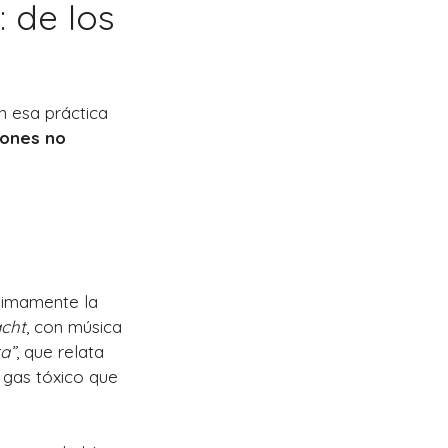
: de los
en esa práctica
ones no
ntimamente la
cht
, con música
a”
, que relata
 gas tóxico que