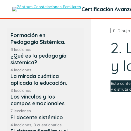
Certificación Avan
El Dibuj
Formación en
Pedagogía Sistémica.
2.
6 lecciones
¿Qué es la pedagogía
Presentación.
y l
sistémica?
Programación de la Formación
4 lecciones
en Pedagogía Sistémica®.
La mirada cuántica
1. ¿Qué es la Pedagogía
Sistémica con el enfoque de
aplicada la educación.
Este conte
Contenidos de los módulos,
Bert Hellinger?
ponentes y fechas.
y disfruta 
3 lecciones
Los vínculos y los
Paradigmas científicos.
2. La Pedagogía Sistémica
Tutorías.
Cudec® en el mundo. Una
campos emocionales.
cronología.
Pensamiento lineal y sistémico.
7 lecciones
Actividades programadas.
Los vínculos: definición.
El docente sistémico.
3. Principales referentes
Relación existente entre el
Emociones, relación y vínculo.
educativos.
Bibliografía.
modelo cuántico y el sistémico-
4 lecciones, 3 cuestionarios
fenomenológico.
El docente sistémico I.