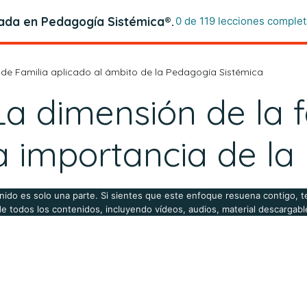
zada en Pedagogía Sistémica®.
0 de 119 lecciones complet
o de Familia aplicado al ámbito de la Pedagogía Sistémica
 La dimensión de la
a importancia de la
nido es solo una parte. Si sientes que este enfoque resuena contigo, te
de todos los contenidos, incluyendo vídeos, audios, material descargable