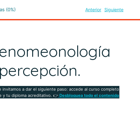
as (0%)
Anterior
Siguiente
 fenomeonología
 percepción.
 invitamos a dar el siguiente paso: accede al curso completo
 y tu diploma acreditativo. 👉
Desbloquea todo el contenido