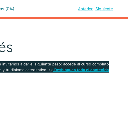
as (0%)
Anterior
Siguiente
és
 invitamos a dar el siguiente paso: accede al curso completo
 y tu diploma acreditativo. 👉
Desbloquea todo el contenido