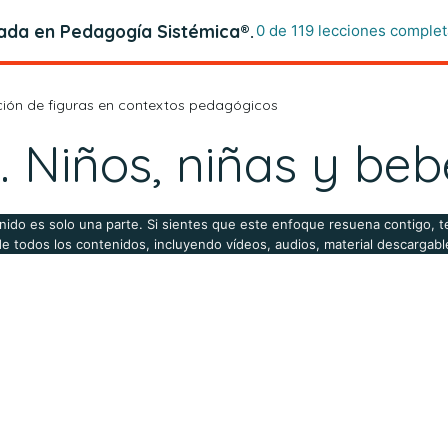
zada en Pedagogía Sistémica®.
0 de 119 lecciones complet
zación de figuras en contextos pedagógicos
. Niños, niñas y beb
nido es solo una parte. Si sientes que este enfoque resuena contigo, te
de todos los contenidos, incluyendo vídeos, audios, material descargable