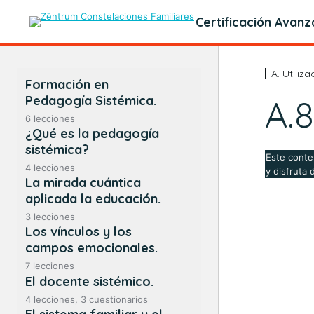
Certificación Avan
A. Utili
Formación en
Pedagogía Sistémica.
A.8
6 lecciones
¿Qué es la pedagogía
sistémica?
Este conte
4 lecciones
y disfruta 
La mirada cuántica
aplicada la educación.
3 lecciones
Los vínculos y los
campos emocionales.
7 lecciones
El docente sistémico.
4 lecciones, 3 cuestionarios