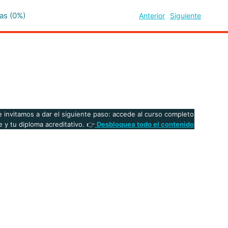
as (0%)
Anterior
Siguiente
 invitamos a dar el siguiente paso: accede al curso completo
 y tu diploma acreditativo. 👉
Desbloquea todo el contenido