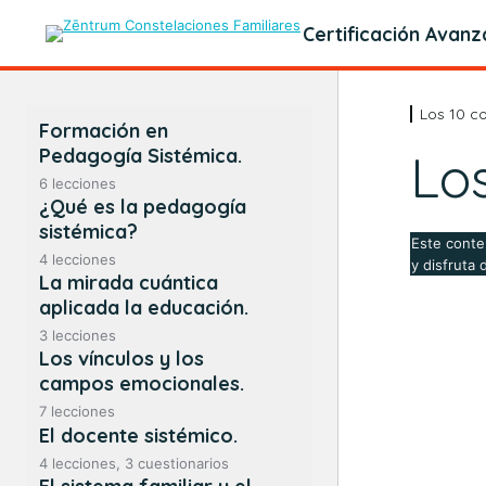
Certificación Avan
Los 10 co
Formación en
Pedagogía Sistémica.
Los
6 lecciones
¿Qué es la pedagogía
Presentación.
sistémica?
Este conte
Programación de la Formación
4 lecciones
y disfruta 
en Pedagogía Sistémica®.
La mirada cuántica
1. ¿Qué es la Pedagogía
Sistémica con el enfoque de
aplicada la educación.
Contenidos de los módulos,
Bert Hellinger?
ponentes y fechas.
3 lecciones
Los vínculos y los
Paradigmas científicos.
2. La Pedagogía Sistémica
Tutorías.
Cudec® en el mundo. Una
campos emocionales.
cronología.
Pensamiento lineal y sistémico.
7 lecciones
Actividades programadas.
Los vínculos: definición.
El docente sistémico.
3. Principales referentes
Relación existente entre el
Emociones, relación y vínculo.
educativos.
Bibliografía.
modelo cuántico y el sistémico-
4 lecciones, 3 cuestionarios
fenomenológico.
El docente sistémico I.