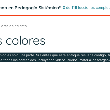
zada en Pedagogía Sistémica®.
0 de 119 lecciones complet
lores del talento
 colores
nido es solo una parte. Si sientes que este enfoque resuena contigo, te
de todos los contenidos, incluyendo vídeos, audios, material descargable