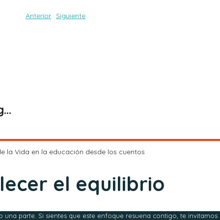
Anterior
Siguiente
Certificación Avanzada en Pedagogía Sistémica®.
de la Vida en la educación desde los cuentos
ecer el equilibrio
o una parte. Si sientes que este enfoque resuena contigo, te invitamos 