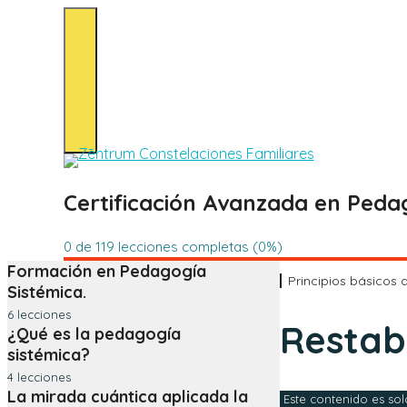
0 de 119 lecciones completas (0%)
Formación en Pedagogía
Principios básicos 
Sistémica.
6 lecciones
Restabl
¿Qué es la pedagogía
Presentación.
sistémica?
Programación de la Formación en
4 lecciones
Pedagogía Sistémica®.
La mirada cuántica aplicada la
1. ¿Qué es la Pedagogía Sistémica con
Este contenido es sol